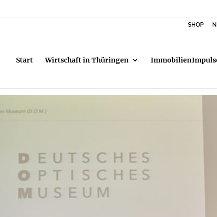
SHOP
N
Start
Wirtschaft in Thüringen
ImmobilienImpuls