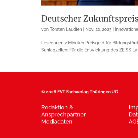
Deutscher Zukunftspreis
von
Torsten Laudien
|
Nov. 22, 2023
|
Innovation
Lesedauer: 2 Minuten Preisgeld für Bildungsfö
Schlagzeilen: Für die Entwicklung des ZEISS La
©
2026 FVT Fachverlag Thüringen UG
Redaktion &
Im
Ansprechpartner
Dat
Mediadaten
AG