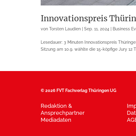
Innovationspreis Thürin
von
Torsten Laudien
|
Sep. 11, 2024
|
Business E
Lesedauer: 3 Minuten Innovationspreis Thüringen
Sitzung am 10.9. wählte die 15-köpfige Jury 12 
©
2026 FVT Fachverlag Thüringen UG
Redaktion &
Im
Ansprechpartner
Dat
Mediadaten
AG