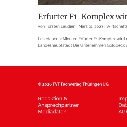
Erfurter F1-Komplex wi
von
Torsten Laudien
|
März 21, 2023
|
Wirtschaft
Lesedauer: 2 Minuten Erfurter F1-Komplex wir
Landeshauptstadt Die Unternehmen Goldbeck als
©
2026 FVT Fachverlag Thüringen UG
Redaktion &
Im
Ansprechpartner
Dat
Mediadaten
AG