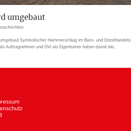
rd umgebaut
snachrichten
d umgebaut Symbolischer Hammerschlag im Büro- und Einzelhandels
 Auftrag­nehmer und DVI als Eigen­tümer haben damit die...
pressum
enschutz
B