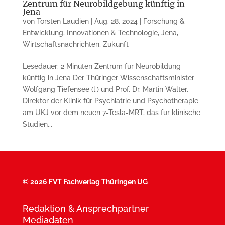
Zentrum für Neurobildgebung künftig in
Jena
von
Torsten Laudien
|
Aug. 28, 2024
|
Forschung &
Entwicklung
,
Innovationen & Technologie
,
Jena
,
Wirtschaftsnachrichten
,
Zukunft
Lesedauer: 2 Minuten Zentrum für Neurobildung
künftig in Jena Der Thüringer Wissenschaftsminister
Wolfgang Tiefensee (l.) und Prof. Dr. Martin Walter,
Direktor der Klinik für Psychiatrie und Psychotherapie
am UKJ vor dem neuen 7-Tesla-MRT, das für klinische
Studien...
©
2026 FVT Fachverlag Thüringen UG
Redaktion & Ansprechpartner
Mediadaten