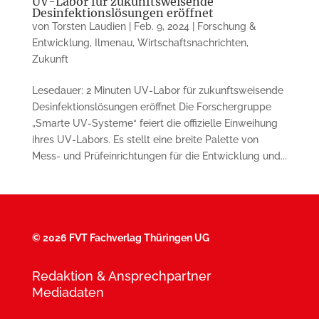
UV-Labor für zukunftsweisende
Desinfektionslösungen eröffnet
von
Torsten Laudien
|
Feb. 9, 2024
|
Forschung &
Entwicklung
,
Ilmenau
,
Wirtschaftsnachrichten
,
Zukunft
Lesedauer: 2 Minuten UV-Labor für zukunftsweisende
Desinfektionslösungen eröffnet Die Forschergruppe
„Smarte UV-Systeme“ feiert die offizielle Einweihung
ihres UV-Labors. Es stellt eine breite Palette von
Mess- und Prüfeinrichtungen für die Entwicklung und...
©
2026 FVT Fachverlag Thüringen UG
Redaktion & Ansprechpartner
Mediadaten