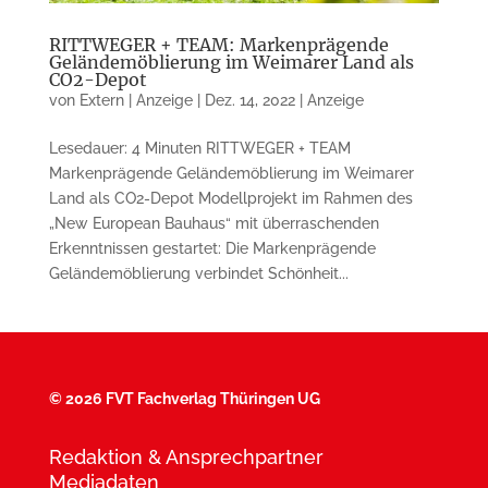
RITTWEGER + TEAM: Markenprägende
Geländemöblierung im Weimarer Land als
CO2-Depot
von
Extern | Anzeige
|
Dez. 14, 2022
|
Anzeige
Lesedauer: 4 Minuten RITTWEGER + TEAM
Markenprägende Ge­lände­möblierung im Weimarer
Land als CO2-Depot Modellprojekt im Rahmen des
„New European Bauhaus“ mit überra­schenden
Erkenntnissen gestartet: Die Markenprägende
Geländemö­blierung verbindet Schönheit...
©
2026 FVT Fachverlag Thüringen UG
Redaktion & Ansprechpartner
Mediadaten