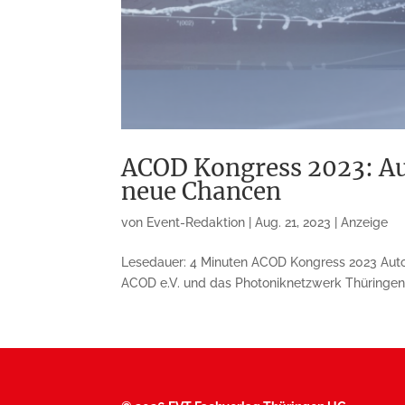
ACOD Kongress 2023: A
neue Chancen
von
Event-Redaktion
|
Aug. 21, 2023
|
Anzeige
Lesedauer: 4 Minuten ACOD Kongress 2023 Aut
ACOD e.V. und das Photoniknetzwerk Thüringen 