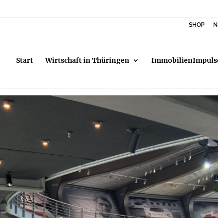
SHOP
N
Start
Wirtschaft in Thüringen
ImmobilienImpuls