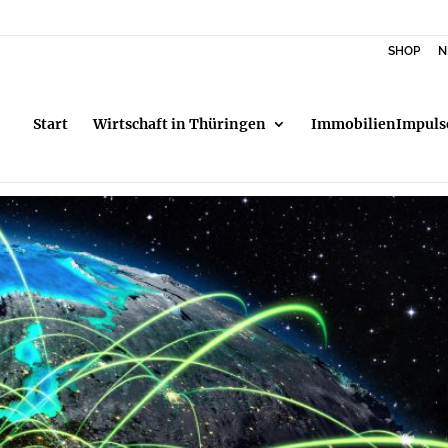
SHOP
N
Start
Wirtschaft in Thüringen
ImmobilienImpuls