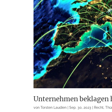
Unternehmen beklagen h
von
Torsten Laudien
|
Sep. 30, 2023
|
Recht
,
Thü