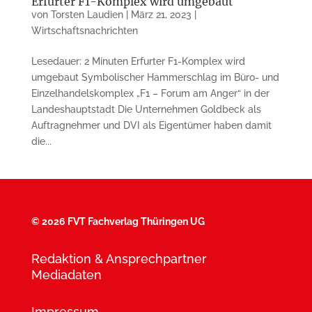
Erfurter F1-Komplex wird umgebaut
von
Torsten Laudien
|
März 21, 2023
|
Wirtschaftsnachrichten
Lesedauer: 2 Minuten Erfurter F1-Komplex wird
umgebaut Symbolischer Hammerschlag im Büro- und
Einzelhandelskomplex „F1 – Forum am Anger“ in der
Landeshauptstadt Die Unternehmen Goldbeck als
Auftrag­nehmer und DVI als Eigen­tümer haben damit
die...
©
2026 FVT Fachverlag Thüringen UG
Redaktion & Ansprechpartner
Mediadaten
Impressum