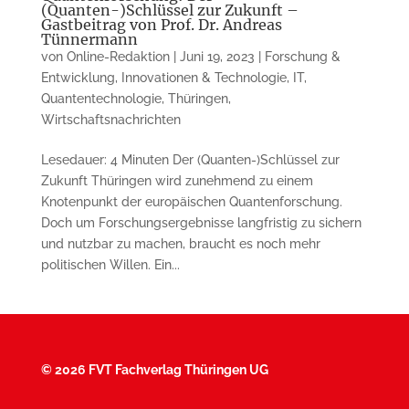
(Quanten-)Schlüssel zur Zukunft –
Gastbeitrag von Prof. Dr. Andreas
Tünnermann
von
Online-Redaktion
|
Juni 19, 2023
|
Forschung &
Entwicklung
,
Innovationen & Technologie
,
IT
,
Quantentechnologie
,
Thüringen
,
Wirtschaftsnachrichten
Lesedauer: 4 Minuten Der (Quanten-)Schlüssel zur
Zukunft Thüringen wird zunehmend zu einem
Knotenpunkt der euro­pä­ischen Quantenforschung.
Doch um Forschungser­geb­nisse langfristig zu sichern
und nutzbar zu machen, braucht es noch mehr
politischen Willen. Ein...
©
2026 FVT Fachverlag Thüringen UG