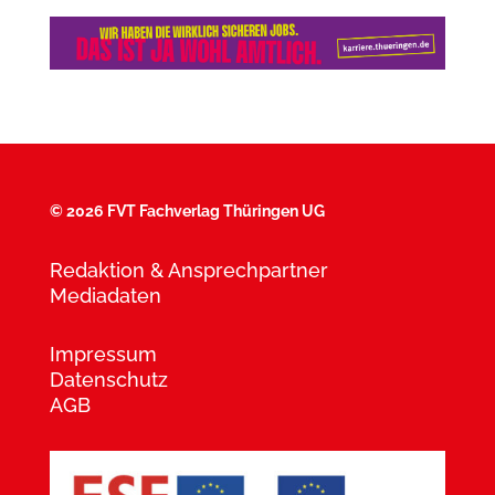
©
2026 FVT Fachverlag Thüringen UG
Redaktion & Ansprechpartner
Mediadaten
Impressum
Datenschutz
AGB