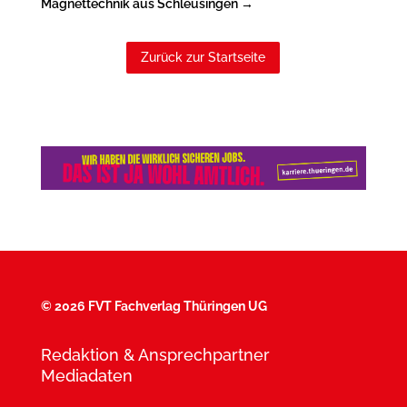
Magnettechnik aus Schleusingen
→
Zurück zur Startseite
©
2026 FVT Fachverlag Thüringen UG
Redaktion & Ansprechpartner
Mediadaten