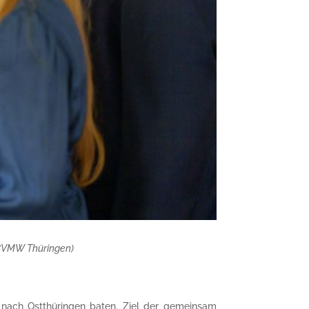
| BVMW Thüringen)
e nach Ostthüringen baten. Ziel der gemeinsam