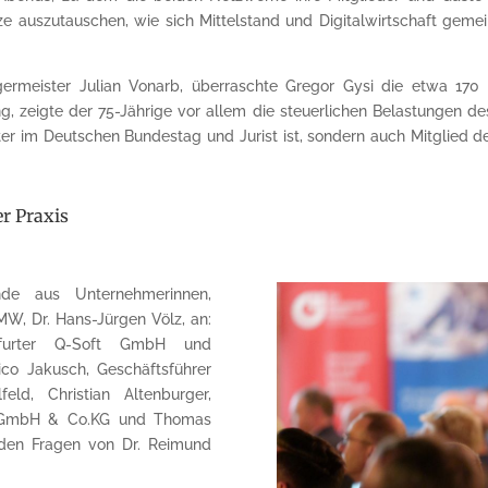
ze auszutauschen, wie sich Mittelstand und Digitalwirtschaft gem
meister Julian Vonarb, überraschte Gregor Gysi die etwa 170 G
g, zeigte der 75-Jährige vor allem die steuerlichen Belastungen de
ter im Deutschen Bundestag und Jurist ist, sondern auch Mitglied 
er Praxis
nde aus Unternehmerinnen,
, Dr. Hans-Jürgen Völz, an:
Erfurter Q-Soft GmbH und
ico Jakusch, Geschäftsführer
d, Christian Altenburger,
r GmbH & Co.KG und Thomas
 den Fragen von Dr. Reimund