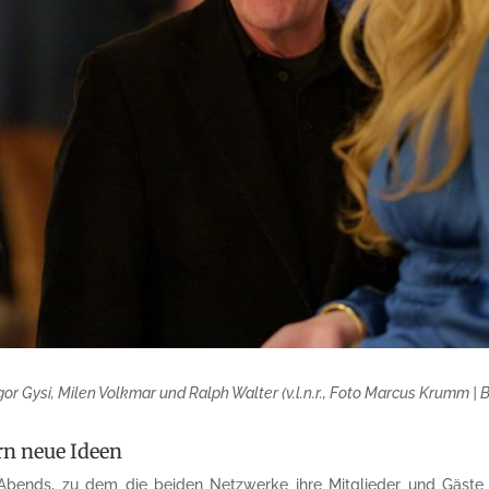
or Gysi, Milen Volkmar und Ralph Walter (v.l.n.r., Foto Marcus Krumm 
rn neue Ideen
des Abends, zu dem die beiden Netzwerke ihre Mitglieder und Gäst