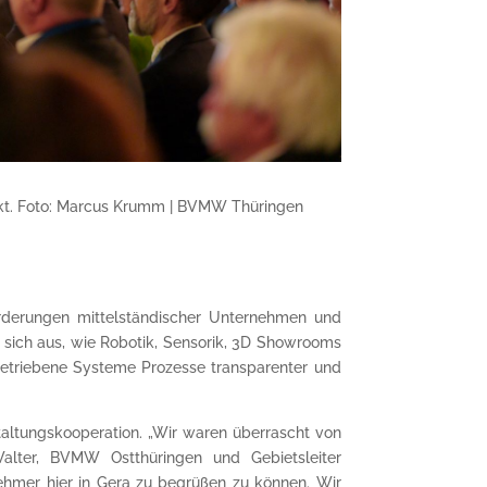
kt. Foto: Marcus Krumm | BVMW Thüringen
orderungen mittel­ständischer Unternehmen und
 sich aus, wie Robotik, Sensorik, 3D Showrooms
etriebene Systeme Prozesse transpa­renter und
altungskooperation. „Wir waren überrascht von
alter, BVMW Ostthüringen und Gebietsleiter
nehmer hier in Gera zu begrüßen zu können. Wir