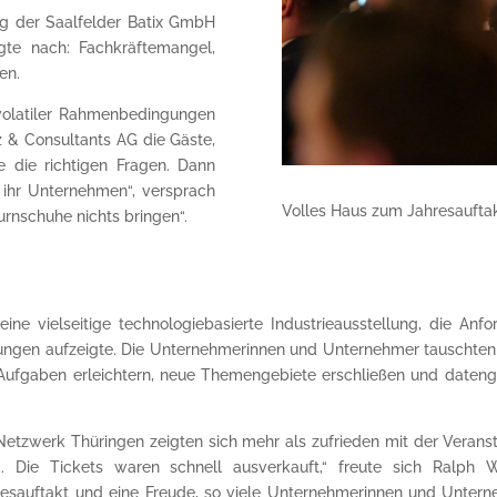
ng der Saalfelder Batix GmbH
gte nach: Fachkräftemangel,
ten.
volatiler Rahmenbedingungen
 & Consultants AG die Gäste,
ie die richtigen Fragen. Dann
r ihr Unternehmen“, versprach
Volles Haus zum Jahresaufta
rnschuhe nichts bringen“.
 vielseitige technologiebasierte Industrie­ausstellung, die Anf
ösungen aufzeigte. Die Unternehmerinnen und Unter­nehmer tauschten
e Aufgaben erleichtern, neue Themengebiete erschließen und dateng
etzwerk Thüringen zeigten sich mehr als zufrieden mit der Veranst
. Die Tickets waren schnell ausverkauft,“ freute sich Ralph W
hres­auftakt und eine Freude, so viele Unternehmerinnen und Unter