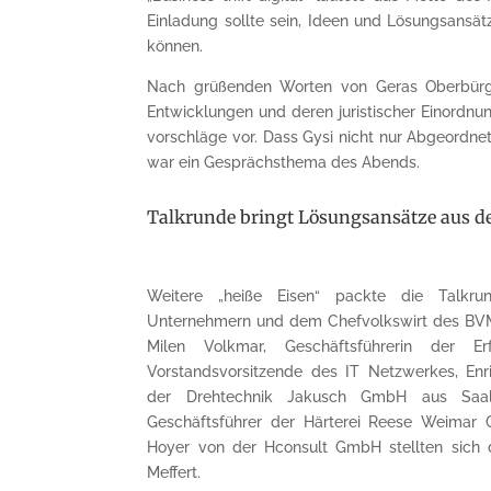
Einladung sollte sein, Ideen und Lösungsansät
können.
Nach grüßenden Worten von Geras Ober­bürger
Entwicklungen und deren juristischer Einordnun
vorschläge vor. Dass Gysi nicht nur Abgeordne
war ein Gesprächsthema des Abends.
Talkrunde bringt Lösungsansätze aus d
Weitere „heiße Eisen“ packte die Talkru
Unternehmern und dem Chefvolkswirt des BVMW
Milen Volkmar, Geschäftsführerin der 
Vorstandsvorsitzende des IT Netzwerkes, Enr
der Drehtechnik Jakusch GmbH aus Saalfel
Geschäftsführer der Härterei Reese Weima
Hoyer von der Hconsult GmbH stellten sich
Meffert.