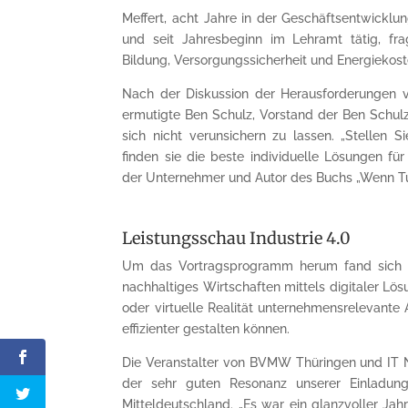
Meffert, acht Jahre in der Geschäftsentwicklu
und seit Jahresbeginn im Lehramt tätig, fra
Bildung, Versorgungs­sicherheit und Energiekos
Nach der Diskussion der Herausforderungen 
ermutigte Ben Schulz, Vorstand der Ben Schulz
sich nicht verunsichern zu lassen. „Stellen S
finden sie die beste individuelle Lösungen fü
der Unternehmer und Autor des Buchs „Wenn Tu
Leistungsschau Industrie 4.0
Um das Vortragsprogramm herum fand sich eine
nachhaltiges Wirtschaften mittels digitaler L
oder virtuelle Realität unternehmensrelevant
effizienter gestalten können.
Die Veranstalter von BVMW Thüringen und IT N
der sehr guten Resonanz unserer Einladung
Mitteldeutschland. „Es war ein glanzvoller Ja