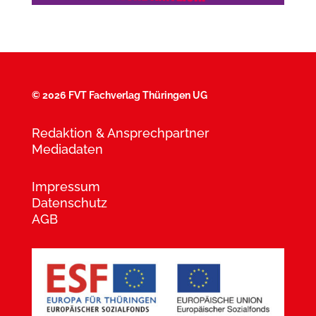
©
2026 FVT Fachverlag Thüringen UG
Redaktion & Ansprechpartner
Mediadaten
Impressum
Datenschutz
AGB