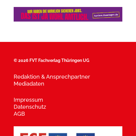
©
2026 FVT Fachverlag Thüringen UG
Redaktion & Ansprechpartner
Mediadaten
Impressum
Datenschutz
AGB