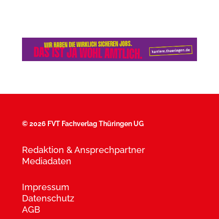
©
2026 FVT Fachverlag Thüringen UG
Redaktion & Ansprechpartner
Mediadaten
Impressum
Datenschutz
AGB