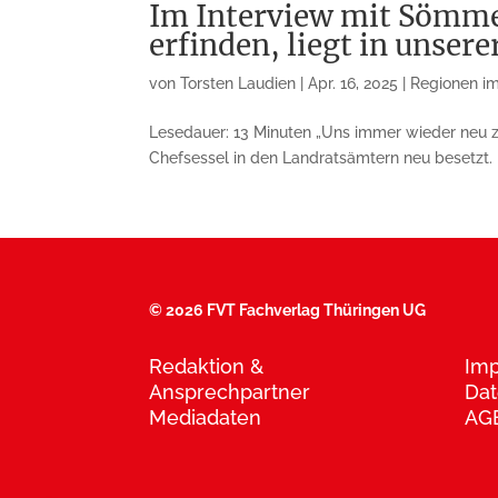
Im Interview mit Sömme
erfinden, liegt in unser
von
Torsten Laudien
|
Apr. 16, 2025
|
Regionen im
Lesedauer: 13 Minuten „Uns immer wieder neu z
Chefsessel in den Landratsämtern neu besetzt. Ei
©
2026 FVT Fachverlag Thüringen UG
Redaktion &
Im
Ansprechpartner
Dat
Mediadaten
AG