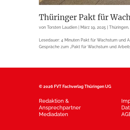
Thüringer Pakt für Wac
von
Torsten Laudien
|
März 19, 2025
|
Thüringen
Lesedauer: 4 Minuten Pakt für Wachstum und Ar
Gespräche zum „Pakt für Wachstum und Arbeitsplä
©
2026 FVT Fachverlag Thüringen UG
Redaktion &
Im
Ansprechpartner
Dat
Mediadaten
AG