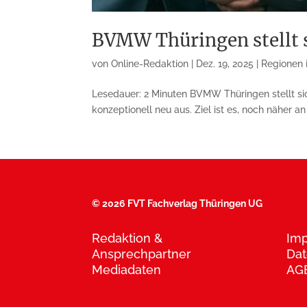
BVMW Thüringen stellt s
von
Online-Redaktion
|
Dez. 19, 2025
|
Regionen i
Lesedauer: 2 Minuten BVMW Thüringen stellt si
konzeptionell neu aus. Ziel ist es, noch näher a
©
2026 FVT Fachverlag Thüringen UG
Redaktion &
Im
Ansprechpartner
Dat
Mediadaten
AG