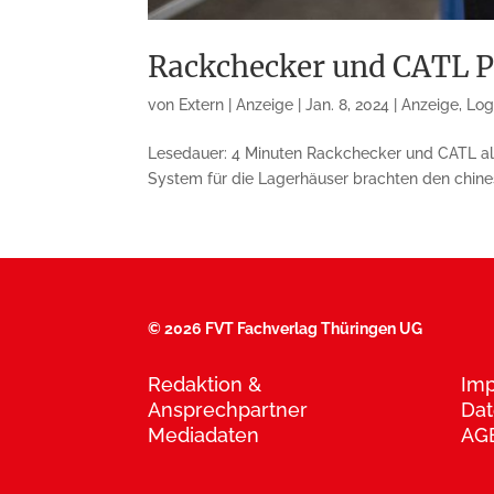
Rackchecker und CATL Pa
von
Extern | Anzeige
|
Jan. 8, 2024
|
Anzeige
,
Log
Lesedauer: 4 Minuten Rackchecker und CATL als
System für die Lagerhäuser brachten den chine
©
2026 FVT Fachverlag Thüringen UG
Redaktion &
Im
Ansprechpartner
Dat
Mediadaten
AG