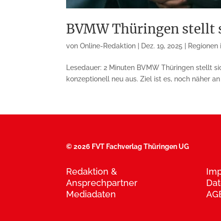
BVMW Thüringen stellt s
von
Online-Redaktion
|
Dez. 19, 2025
|
Regionen i
Lesedauer: 2 Minuten BVMW Thüringen stellt si
konzeptionell neu aus. Ziel ist es, noch näher a
©
2026 FVT Fachverlag Thüringen UG
Redaktion &
Im
Ansprechpartner
Dat
Mediadaten
AG