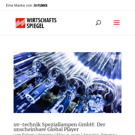
Eine Marke von
uv-technik Speziallampen GmbH: Der
unscheinbare Global Player
von
Extern | Anzeige
|
Nov. 2, 2022
|
Anzeige
,
Ilmenau