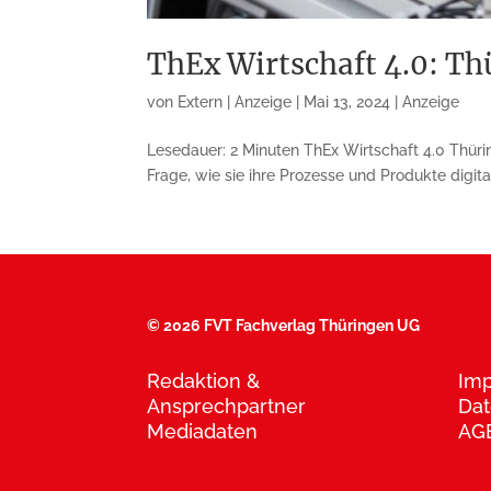
ThEx Wirtschaft 4.0: T
von
Extern | Anzeige
|
Mai 13, 2024
|
Anzeige
Lesedauer: 2 Minuten ThEx Wirtschaft 4.0 Thür
Frage, wie sie ihre Prozesse und Produkte digita
©
2026 FVT Fachverlag Thüringen UG
Redaktion &
Im
Ansprechpartner
Dat
Mediadaten
AG