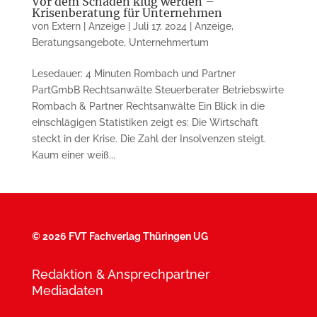
Vor dem Schaden klug werden –
Krisenberatung für Unternehmen
von
Extern | Anzeige
|
Juli 17, 2024
|
Anzeige
,
Beratungsangebote
,
Unternehmertum
Lesedauer: 4 Minuten Rombach und Partner
PartGmbB Rechtsanwälte Steuerberater Betriebswirte
Rombach & Partner Rechtsanwälte Ein Blick in die
einschlägigen Statistiken zeigt es: Die Wirtschaft
steckt in der Krise. Die Zahl der Insolvenzen steigt.
Kaum einer weiß...
©
2026 FVT Fachverlag Thüringen UG
Redaktion & Ansprechpartner
Mediadaten