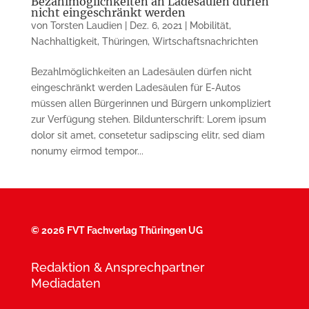
Bezahlmöglichkeiten an Ladesäulen dürfen
nicht eingeschränkt werden
von
Torsten Laudien
|
Dez. 6, 2021
|
Mobilität
,
Nachhaltigkeit
,
Thüringen
,
Wirtschaftsnachrichten
Bezahlmöglichkeiten an Ladesäulen dürfen nicht
eingeschränkt werden Ladesäulen für E-Autos
müssen allen Bürgerinnen und Bürgern unkompliziert
zur Verfügung stehen. Bildunterschrift: Lorem ipsum
dolor sit amet, consetetur sadipscing elitr, sed diam
nonumy eirmod tempor...
©
2026 FVT Fachverlag Thüringen UG
Redaktion & Ansprechpartner
Mediadaten