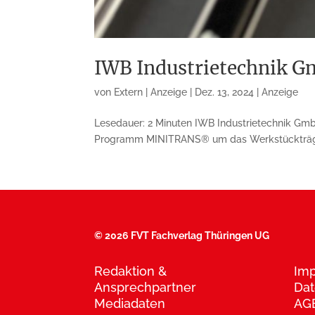
IWB Industrietechnik G
von
Extern | Anzeige
|
Dez. 13, 2024
|
Anzeige
Lesedauer: 2 Minuten IWB Industrietechnik Gm
Programm MINITRANS® um das Werkstückträger
©
2026 FVT Fachverlag Thüringen UG
Redaktion &
Im
Ansprechpartner
Dat
Mediadaten
AG