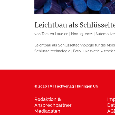
Leichtbau als Schlüssel
von
Torsten Laudien
|
Nov. 23, 2021
|
Automotive
Leichtbau als Schlüsseltechnologie für die Mobi
Schlüsseltechnologie | Foto: lukasvetic – stock
©
2026 FVT Fachverlag Thüringen UG
Redaktion &
Im
Ansprechpartner
Dat
Mediadaten
AG