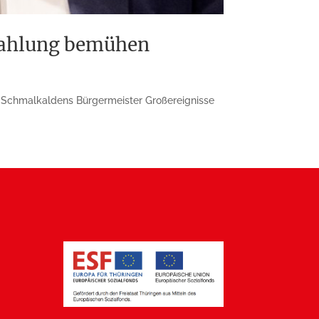
strahlung bemühen
it Schmalkaldens Bür­germeister Großereignisse