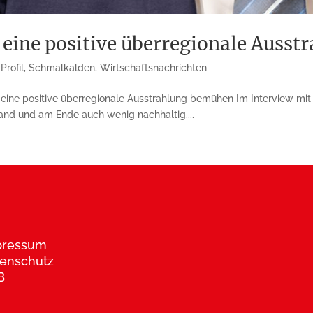
um eine positive überregionale Aus
Profil
,
Schmalkalden
,
Wirtschaftsnachrichten
eine positive über­regio­na­le Ausstrahlung be­mühen Im Interview m
wand und am Ende auch wenig nachhaltig....
pressum
enschutz
B