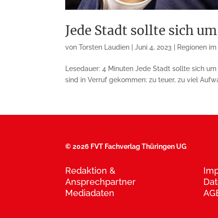
Jede Stadt sollte sich 
von
Torsten Laudien
|
Juni 4, 2023
|
Regionen im 
Lesedauer: 4 Minuten Jede Stadt sollte sich um 
sind in Verruf gekom­men: zu teuer, zu viel Auf
©
2026 FVT Fachverlag Thüringen UG
Redaktion &
Im
Ansprechpartner
Dat
Mediadaten
AG