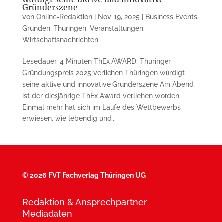
Gründerszene
von
Online-Redaktion
|
Nov. 19, 2025
|
Business Events
,
Gründen
,
Thüringen
,
Veranstaltungen
,
Wirtschaftsnachrichten
Lesedauer: 4 Minuten ThEx AWARD: Thüringer
Gründungspreis 2025 verliehen Thüringen würdigt
seine aktive und innovative Gründerszene Am Abend
ist der diesjährige ThEx Award verliehen worden.
Einmal mehr hat sich im Laufe des Wettbewerbs
erwiesen, wie lebendig und...
©
2026 FVT Fachverlag Thüringen UG
Redaktion & Ansprechpartner
Mediadaten