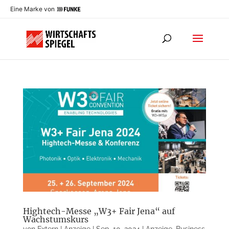
Eine Marke von
Hightech-Messe „W3+ Fair Jena“ auf
Wachstumskurs
von
Extern | Anzeige
|
Sep. 10, 2024
|
Anzeige
,
Business