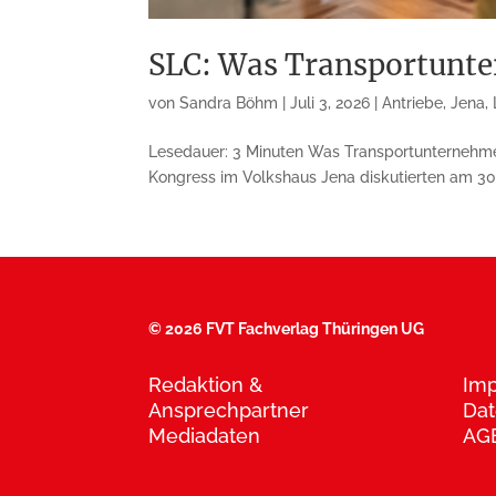
SLC: Was Transportunte
von
Sandra Böhm
|
Juli 3, 2026
|
Antriebe
,
Jena
,
Lesedauer: 3 Minuten Was Transportunternehme
Kongress im Volkshaus Jena diskutierten am 30. 
©
2026 FVT Fachverlag Thüringen UG
Redaktion &
Im
Ansprechpartner
Dat
Mediadaten
AG