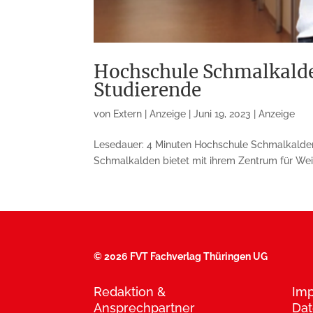
Hochschule Schmalkalden
Studierende
von
Extern | Anzeige
|
Juni 19, 2023
|
Anzeige
Lesedauer: 4 Minuten Hochschule Schmalkalden: 
Schmalkalden bietet mit ihrem Zentrum für Weit
©
2026 FVT Fachverlag Thüringen UG
Redaktion &
Im
Ansprechpartner
Dat