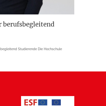
 berufsbegleitend
eglei­tend Stu­dierende Die Hoch­schu­le