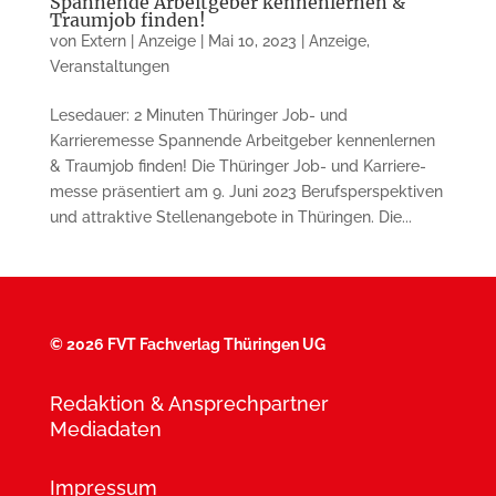
Spannende Arbeitgeber kennenlernen &
Traumjob finden!
von
Extern | Anzeige
|
Mai 10, 2023
|
Anzeige
,
Veranstaltungen
Lesedauer: 2 Minuten Thüringer Job- und
Karrieremesse Spannende Arbeitgeber kennenlernen
& Traum­job finden! Die Thüringer Job- und Karriere­
mes­se präsentiert am 9. Juni 2023 Berufs­perspektiven
und attraktive Stellen­an­ge­bote in Thü­ringen. Die...
©
2026 FVT Fachverlag Thüringen UG
Redaktion & Ansprechpartner
Mediadaten
Impressum