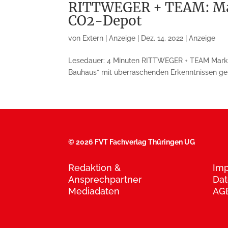
RITTWEGER + TEAM: Mar
CO2-Depot
von
Extern | Anzeige
|
Dez. 14, 2022
|
Anzeige
Lesedauer: 4 Minuten RITTWEGER + TEAM Mark
Bauhaus“ mit überra­schenden Erkenntnissen ge
©
2026 FVT Fachverlag Thüringen UG
Redaktion &
Im
Ansprechpartner
Dat
Mediadaten
AG