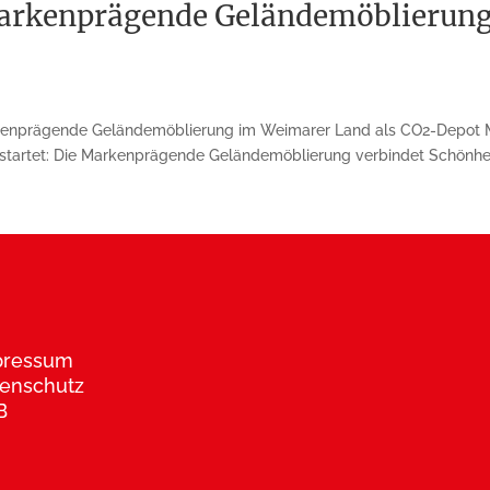
kenprägende Geländemöblierung 
enprägende Ge­lände­möblierung im Weimarer Land als CO2-Depot 
startet: Die Markenprägende Geländemö­blierung verbindet Schönheit
pressum
enschutz
B