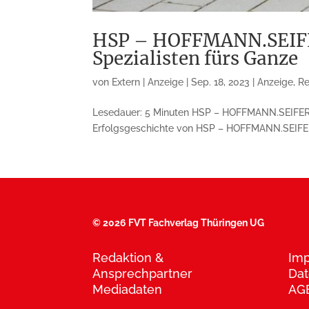
HSP – HOFFMANN.SEIFER
Spezialisten fürs Ganze
von
Extern | Anzeige
|
Sep. 18, 2023
|
Anzeige
,
Re
Lesedauer: 5 Minuten HSP – HOFFMANN.SEIFERT.P
Erfolgsgeschichte von HSP – HOFFMANN.SEIFERT.
©
2026 FVT Fachverlag Thüringen UG
Redaktion &
Im
Ansprechpartner
Dat
Mediadaten
AG