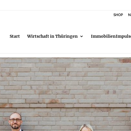
SHOP
N
Start
Wirtschaft in Thüringen
ImmobilienImpuls