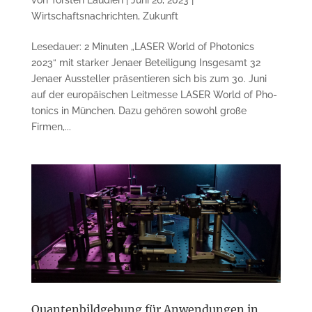
Wirtschaftsnachrichten
,
Zukunft
Lesedauer: 2 Minuten „LASER World of Pho­to­nics
2023“ mit star­ker Je­na­er Be­teiligung Insgesamt 32
Jenaer Aussteller prä­sen­tier­en sich bis zum 30. Juni
auf der eu­ro­­päisch­en Leitmesse LASER World of Pho­
tonics in München. Dazu ge­hören sowohl gro­ße
Firmen,...
Quantenbildgebung für Anwendungen in