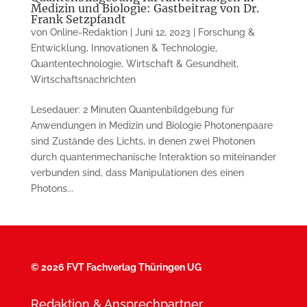
Medizin und Biologie: Gastbeitrag von Dr.
Frank Setzpfandt
von
Online-Redaktion
|
Juni 12, 2023
|
Forschung &
Entwicklung
,
Innovationen & Technologie
,
Quantentechnologie
,
Wirtschaft & Gesundheit
,
Wirtschaftsnachrichten
Lesedauer: 2 Minuten Quantenbildgebung für
Anwendungen in Me­di­zin und Biologie Photonenpaare
sind Zustände des Lichts, in denen zwei Pho­to­nen
durch quantenmechanische Inter­aktion so miteinander
verbunden sind, dass Manipulationen des ei­nen
Photons...
©
2026 FVT Fachverlag Thüringen UG
Redaktion & Ansprechpartner