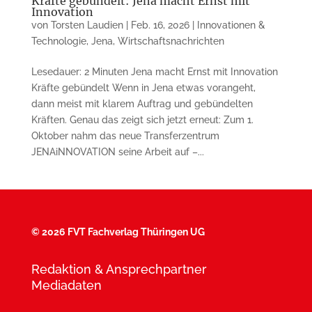
Kräfte gebündelt: Jena macht Ernst mit
Innovation
von
Torsten Laudien
|
Feb. 16, 2026
|
Innovationen &
Technologie
,
Jena
,
Wirtschaftsnachrichten
Lesedauer: 2 Minuten Jena macht Ernst mit Innovation
Kräfte gebündelt Wenn in Jena etwas vorangeht,
dann meist mit klarem Auftrag und gebündelten
Kräften. Genau das zeigt sich jetzt erneut: Zum 1.
Oktober nahm das neue Transferzentrum
JENAiNNOVATION seine Arbeit auf –...
©
2026 FVT Fachverlag Thüringen UG
Redaktion & Ansprechpartner
Mediadaten