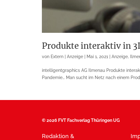
Produkte interaktiv in 
von
Extern | Anzeige
|
Mai 1, 2021
|
Anzeige
,
Ilme
intelligentgraphics AG Ilmenau Produkte intera
Pandemie… Man sucht im Netz nach einem Produk
©
2026 FVT Fachverlag Thüringen UG
Redaktion &
Im