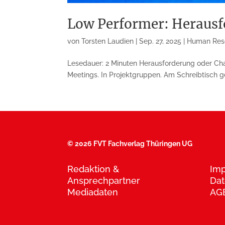
Low Performer: Herausf
von
Torsten Laudien
|
Sep. 27, 2025
|
Human Res
Lesedauer: 2 Minuten Herausforderung oder Chan
Meetings. In Projektgruppen. Am Schreibtisch ge
©
2026 FVT Fachverlag Thüringen UG
Redaktion &
Im
Ansprechpartner
Dat
Mediadaten
AG