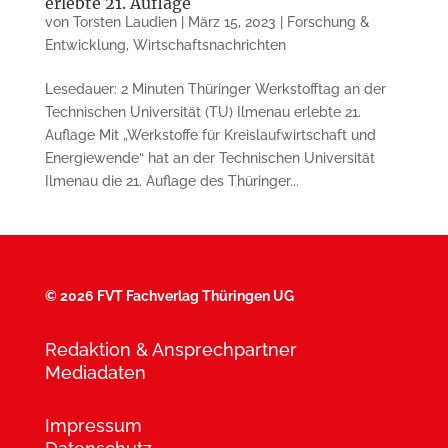
erlebte 21. Auflage
von
Torsten Laudien
|
März 15, 2023
|
Forschung &
Entwicklung
,
Wirtschaftsnachrichten
Lesedauer: 2 Minuten Thüringer Werkstofftag an der
Technischen Uni­versität (TU) Ilmenau erlebte 21.
Auflage Mit „Werkstoffe für Kreislauf­wirtschaft und
Energiewende“ hat an der Technischen Universität
Ilmenau die 21. Auflage des Thü­ringer...
©
2026 FVT Fachverlag Thüringen UG
Redaktion & Ansprechpartner
Mediadaten
Impressum