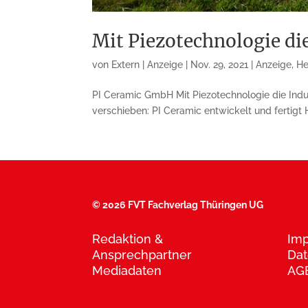
Mit Piezotechnologie di
von
Extern | Anzeige
|
Nov. 29, 2021
|
Anzeige
,
He
PI Ceramic GmbH Mit Piezotechnologie die In
verschieben: PI Ceramic entwickelt und fertigt
©
2026 FVT Fachverlag Thüringen UG
Redaktion &
Im
Ansprechpartner
Dat
Mediadaten
AG