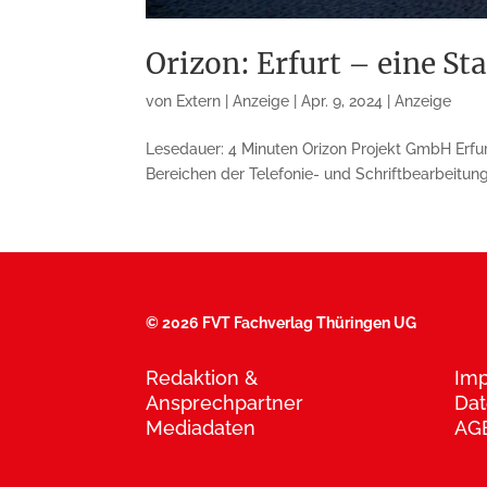
Orizon: Erfurt – eine S
von
Extern | Anzeige
|
Apr. 9, 2024
|
Anzeige
Lesedauer: 4 Minuten Orizon Projekt GmbH Erfur
Bereichen der Telefonie- und Schriftbearbeitung
©
2026 FVT Fachverlag Thüringen UG
Redaktion &
Im
Ansprechpartner
Dat
Mediadaten
AG