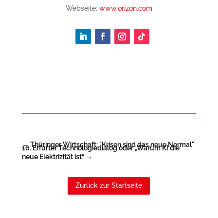
Webseite:
www.orizon.com
←
Thüringer Wirtschaft: "Krisen sind das neue Normal"
16. Erfurter Technologiedialog oder „Warum KI die
neue Elektrizität ist“
→
Zurück zur Startseite