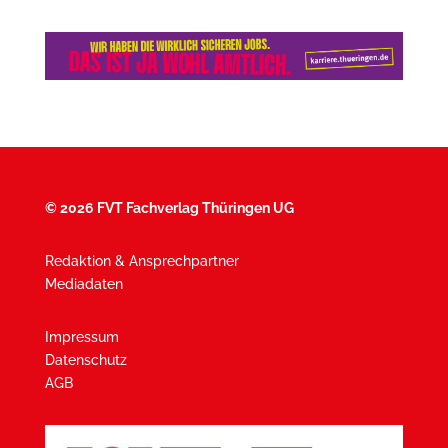
©
2026 FVT Fachverlag Thüringen UG
Redaktion & Ansprechpartner
Mediadaten
Impressum
Datenschutz
AGB