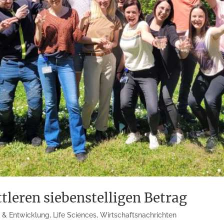
leren siebenstelligen Betrag
 & Entwicklung
,
Life Sciences
,
Wirtschaftsnachrichten