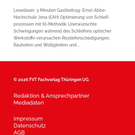
Lesedauer: 3 Minuten Gastbeitrag: Ernst-Abbe-
Hochschule Jena (EAH) Optimierung von Schleif­
prozessen mit KI-Methodik Unerwünschte
Schwingungen während des Schleifens optischer
Werkstoffe verursachen Risstiefen­schädigungen,
Rauheiten und Wellig­keiten und...
©
2026 FVT Fachverlag Thüringen UG
Redaktion & Ansprechpartner
Mediadaten
Impressum
Datenschutz
AGB