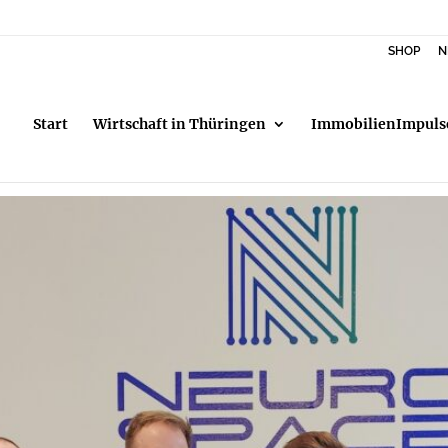
SHOP
N
Start
Wirtschaft in Thüringen
ImmobilienImpuls