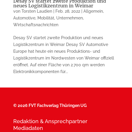
Desay SV startet zweite Produktion und
neues Logistikzentrum in Weimar
von
Torsten Laudien
|
Feb. 28, 2022
|
Allgemein
,
Automotive
,
Mobilität
,
Unternehmen
,
Wirtschaftsnachrichten
Desay SV startet zweite Produktion und neues
Logistikzentrum in Weimar Desay SV Automotive
Europe hat heute ein neues Produktions- und
Logistikzentrum im Nordwesten von Weimar offiziell
eröffnet. Auf einer Fläche von 2.700 qm werden
Elektronikkomponenten für...
©
2026 FVT Fachverlag Thüringen UG
Redaktion & Ansprechpartner
Mediadaten