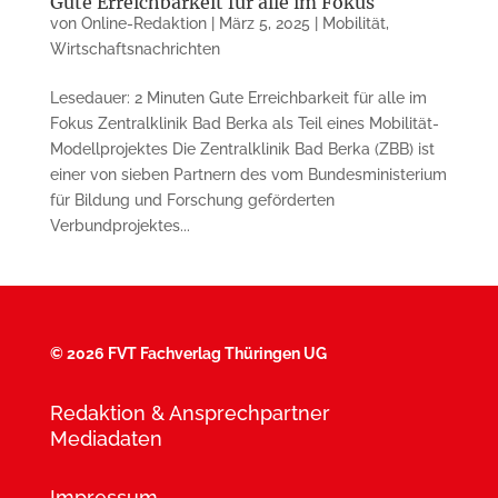
Gute Erreichbarkeit für alle im Fokus
von
Online-Redaktion
|
März 5, 2025
|
Mobilität
,
Wirtschaftsnachrichten
Lesedauer: 2 Minuten Gute Erreichbarkeit für alle im
Fokus Zentralklinik Bad Berka als Teil eines Mobilität-
Modellprojektes Die Zentralklinik Bad Berka (ZBB) ist
einer von sieben Partnern des vom Bundesministerium
für Bildung und Forschung geförderten
Verbundprojektes...
©
2026 FVT Fachverlag Thüringen UG
Redaktion & Ansprechpartner
Mediadaten
Impressum