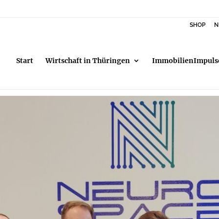
SHOP
N
Start
Wirtschaft in Thüringen
ImmobilienImpuls