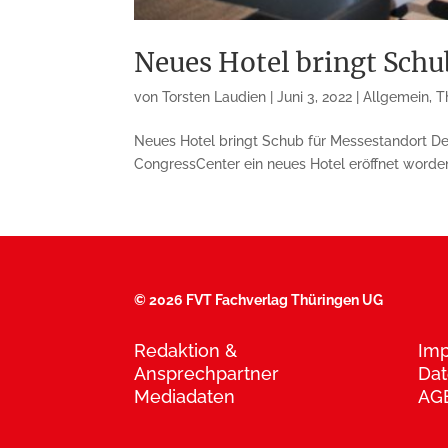
Neues Hotel bringt Schu
von
Torsten Laudien
|
Juni 3, 2022
|
Allgemein
,
T
Neues Hotel bringt Schub für Messestandort Der
CongressCenter ein neues Hotel eröffnet worden
©
2026 FVT Fachverlag Thüringen UG
Redaktion &
Im
Ansprechpartner
Dat
Mediadaten
AG